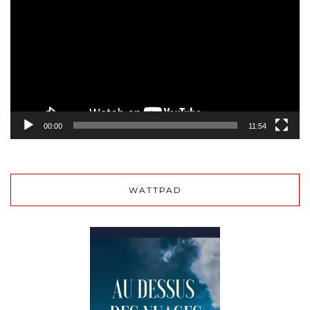
vidéo
00:00
11:54
WATTPAD