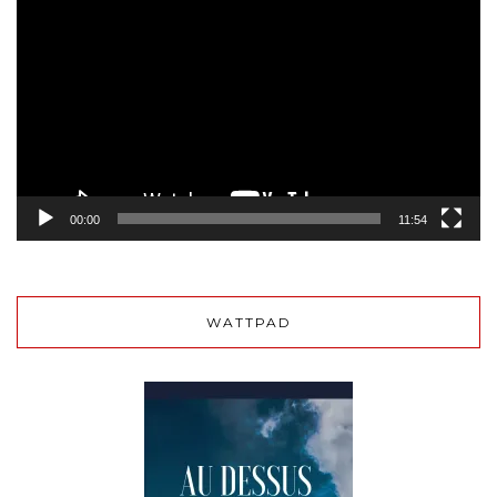
vidéo
00:00
11:54
WATTPAD