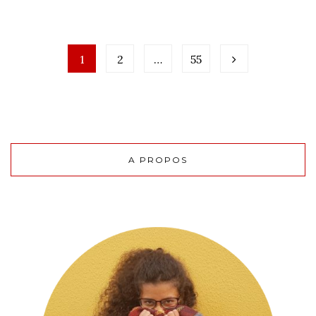
1
2
…
55
A PROPOS