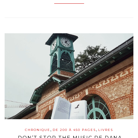
,
,
CHRONIQUE
DE 200 À 450 PAGES
LIVRES
DON’T STOP THE MUSIC DE DANA