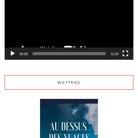
00:00
11:54
WATTPAD