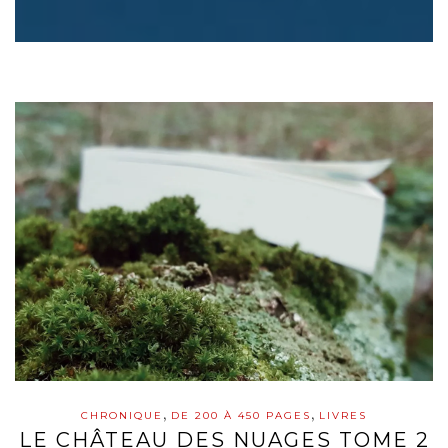
,
,
CHRONIQUE
DE 200 À 450 PAGES
LIVRES
LE CHÂTEAU DES NUAGES TOME 2