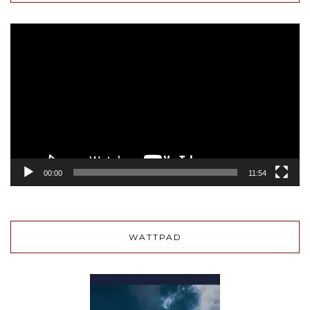
Lecteur
vidéo
00:00
11:54
WATTPAD