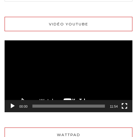
VIDÉO YOUTUBE
Lecteur
vidéo
00:00
11:54
WATTPAD