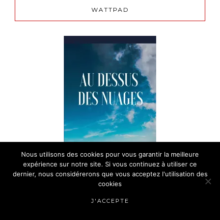
WATTPAD
Nous utilisons des cookies pour vous garantir la meilleure
expérience sur notre site. Si vous continuez à utiliser ce
dernier, nous considérerons que vous acceptez l'utilisation des
cookies
J'ACCEPTE
UN LIVRE AU HASARD ?