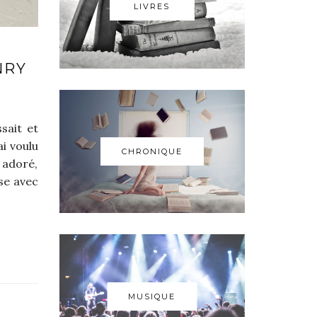
LIVRES
NRY
sait et
ai voulu
CHRONIQUE
 adoré,
ose avec
MUSIQUE