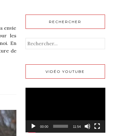
RECHERCHER
ès envie
our les
moi. En
ture de
VIDÉO YOUTUBE
Lecteur
vidéo
00:00
11:54