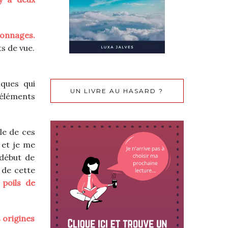
sonnages.
s de vue.
iques qui
UN LIVRE AU HASARD ?
s éléments
le de ces
 et je me
 début de
 de cette
 poils de
 origines