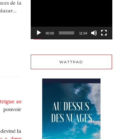
aces de la
vidéo
Salazar…
00:00
11:54
WATTPAD
ntrigue se
e pouvoir
 deviné la
y a deux