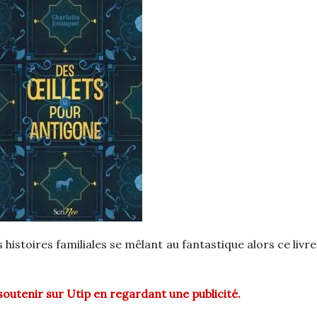
s histoires familiales se mêlant au fantastique alors ce livr
e soutenir sur Utip en regardant une publicité.