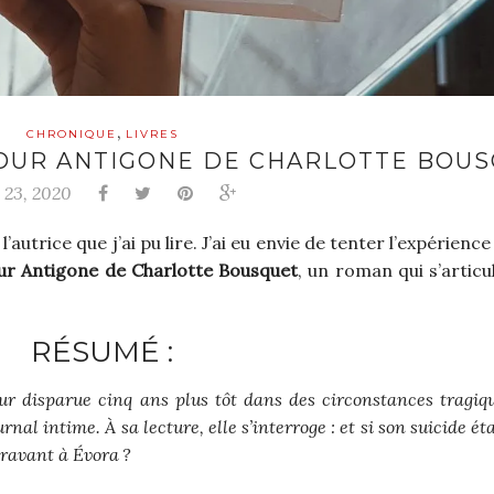
,
CHRONIQUE
LIVRES
 POUR ANTIGONE DE CHARLOTTE BOU
n 23, 2020
autrice que j’ai pu lire. J’ai eu envie de tenter l’expérienc
ur Antigone de Charlotte Bousquet
, un roman qui s’articu
RÉSUMÉ :
œur disparue cinq ans plus tôt dans des circonstances tragiq
al intime. À sa lecture, elle s’interroge : et si son suicide éta
aravant à Évora ?