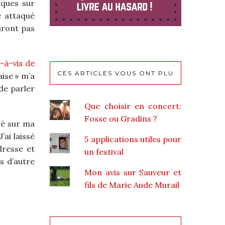
rques sur
e attaqué
iront pas
-à-vis de
CES ARTICLES VOUS ONT PLU
aise » m’a
 de parler
Que choisir en concert:
Fosse ou Gradins ?
ué sur ma
’ai laissé
5 applications utiles pour
dresse et
un festival
as d’autre
Mon avis sur Sauveur et
fils de Marie Aude Murail