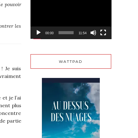
le pouvoir
vidéo
ontrer les
00:00
11:54
WATTPAD
! Je suis
 vraiment
t je l’ai
ment plus
concentre
de partie