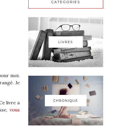
CATEGORIES
LIVRES
pour moi.
érangé. Je
CHRONIQUE
 Ce livre a
sse,
vous