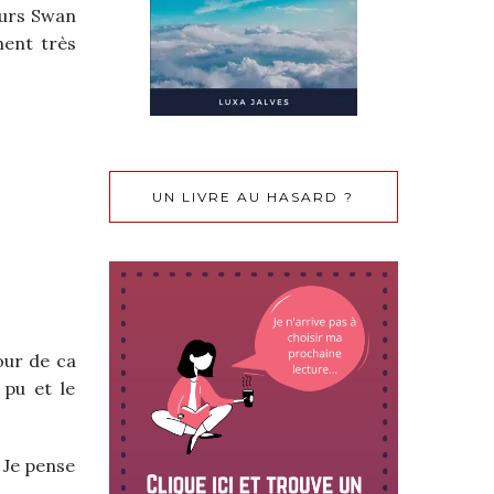
œurs Swan
ment très
UN LIVRE AU HASARD ?
tour de ca
 pu et le
. Je pense