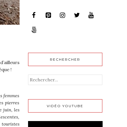
RECHERCHER
’ailleurs
èque !
nes femmes
es pierres
VIDÉO YOUTUBE
 juin, les
lescentes,
touristes
Lecteur