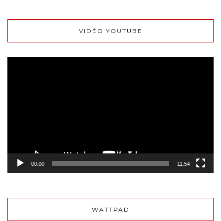
VIDÉO YOUTUBE
Lecteur
vidéo
00:00
11:54
WATTPAD