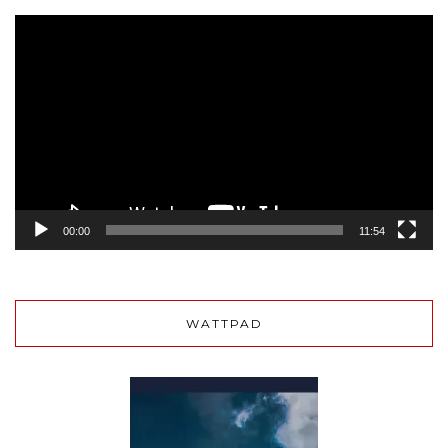
Lecteur
vidéo
00:00
11:54
WATTPAD