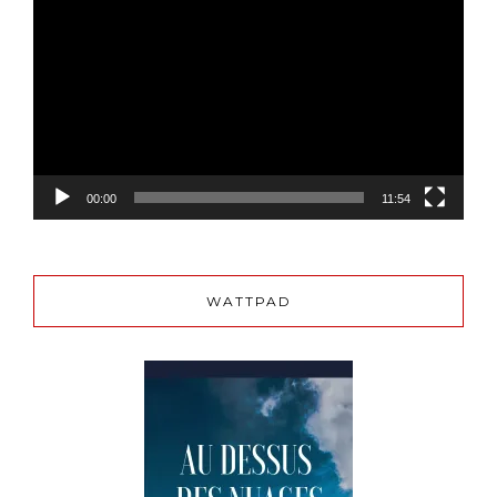
vidéo
00:00
11:54
WATTPAD