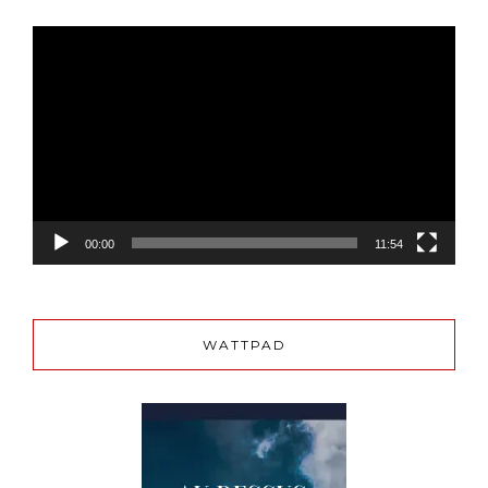
Lecteur
vidéo
00:00
11:54
WATTPAD