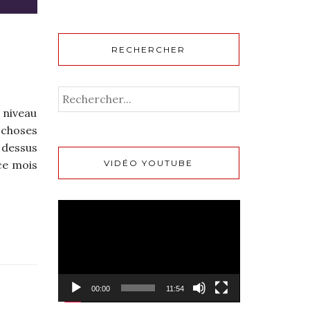
RECHERCHER
u niveau
s choses
 dessus
VIDÉO YOUTUBE
ce mois
Lecteur
vidéo
00:00
11:54