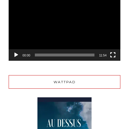
Lecteur
vidéo
00:00
11:54
WATTPAD