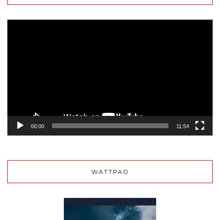
Lecteur
vidéo
00:00
11:54
WATTPAD