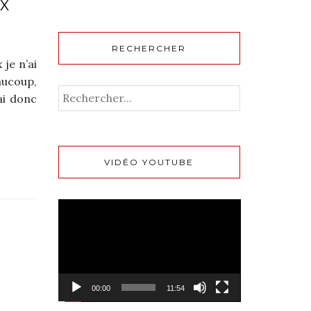
UX
RECHERCHER
je n’ai
aucoup,
ai donc
VIDÉO YOUTUBE
Lecteur
vidéo
00:00
11:54