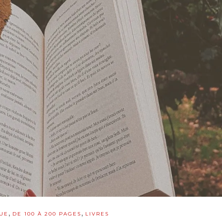
,
,
UE
DE 100 À 200 PAGES
LIVRES