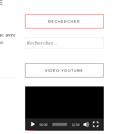
E
RECHERCHER
nc avec
e.
VIDÉO YOUTUBE
Lecteur
vidéo
00:00
11:54