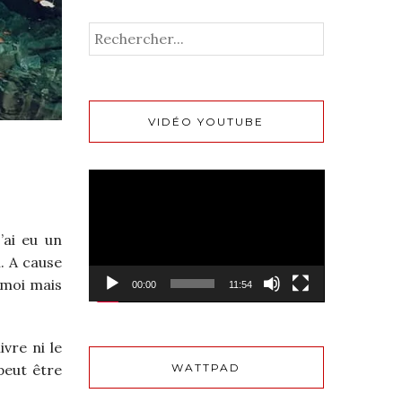
VIDÉO YOUTUBE
Lecteur
vidéo
’ai eu un
. A cause
e moi mais
00:00
11:54
vre ni le
peut être
WATTPAD