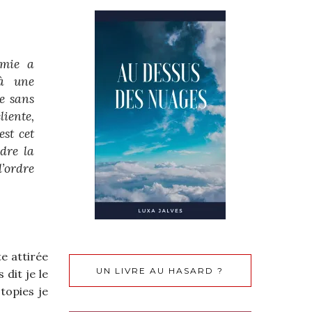
émie a
 à une
ie sans
liente,
est cet
dre la
l’ordre
te attirée
UN LIVRE AU HASARD ?
 dit je le
stopies je