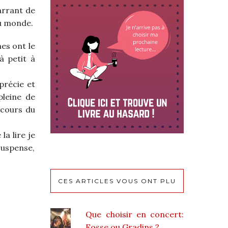
arrant de
du monde.
s ont le
à petit à
précie et
pleine de
 cours du
la lire je
 suspense,
CES ARTICLES VOUS ONT PLU
Que choisir en concert:
Fosse ou Gradins ?