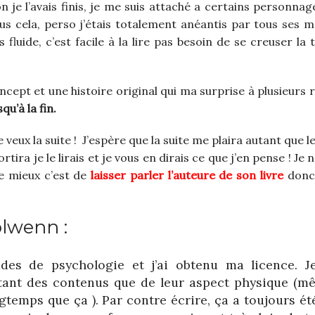
on je l’avais finis, je me suis attaché a certains personna
ous cela, perso j’étais totalement anéantis par tous ses 
ès fluide, c’est facile à la lire pas besoin de se creuser la
ncept et une histoire original qui ma surprise à plusieurs 
qu’à la fin.
e veux la suite ! J’espère que la suite me plaira autant que 
ra je le lirais et je vous en dirais ce que j’en pense ! Je 
le mieux c’est de
laisser parler l’auteure de son livre
donc
olwenn :
tudes de psychologie et j’ai obtenu ma licence. J
utant des contenus que de leur aspect physique (m
gtemps que ça ). Par contre écrire, ça a toujours é