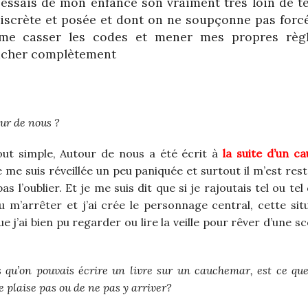
 essais de mon enfance son vraiment très loin de te
 discrète et posée et dont on ne soupçonne pas for
J’aime casser les codes et mener mes propres règ
 lâcher complètement
our de nous ?
out simple, Autour de nous a été écrit à
la suite d’un c
 me suis réveillée un peu paniquée et surtout il m’est rest
as l’oublier. Et je me suis dit que si je rajoutais tel ou tel 
u m’arrêter et j’ai crée le personnage central, cette sit
 j’ai bien pu regarder ou lire la veille pour rêver d’une s
u’on pouvais écrire un livre sur un cauchemar, est ce que
e plaise pas ou de ne pas y arriver?