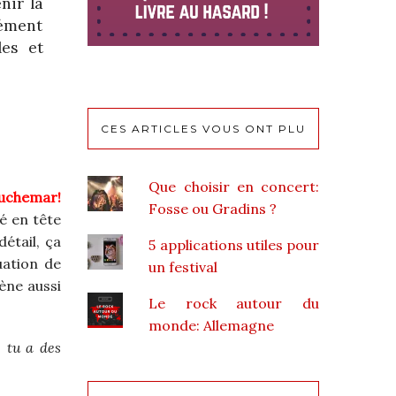
nir la
cément
les et
CES ARTICLES VOUS ONT PLU
Que choisir en concert:
auchemar!
Fosse ou Gradins ?
é en tête
détail, ça
5 applications utiles pour
uation de
un festival
cène aussi
Le rock autour du
monde: Allemagne
 tu a des