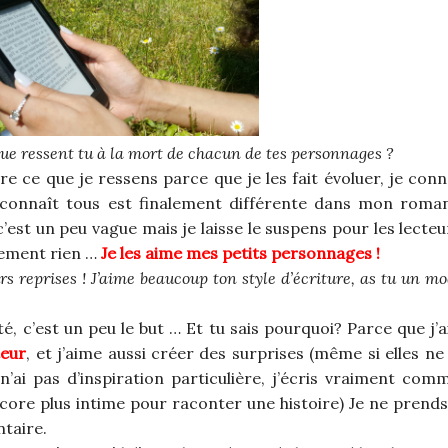
Que ressent tu à la mort de chacun de tes personnages ?
ire ce que je ressens parce que je les fait évoluer, je conn
n connaît tous est finalement différente dans mon roma
st un peu vague mais je laisse le suspens pour les lecteur
tement rien …
Je les aime mes petits personnages !
s reprises ! J’aime beaucoup ton style d’écriture, as tu un m
té, c’est un peu le but … Et tu sais pourquoi? Parce que j’
teur
, et j’aime aussi créer des surprises (même si elles ne
’ai pas d’inspiration particulière, j’écris vraiment co
ncore plus intime pour raconter une histoire) Je ne prend
ntaire.