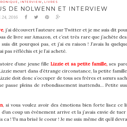
,
,
RONIQUE
INTERVIEW
LIVRES
US DE NOLWENN ET INTERVIEW
 24, 2016
re
, j’ai découvert l’auteure sur Twitter et je me suis dit po
as de livre sur Amazon, et c’est très rare que j’achète des
uis dit pourquoi pas, et j’ai eu raison ! J’avais lu quelqu
ai pas réfléchis et je l’ai acheté.
istoire d’une jeune fille
Lizzie et sa petite famille,
ses pare
Lizzie meurt dans d’étrange circonstance, la petite famille
Lizzie doit donc s’occuper de tous ses frères et sœurs sach
 se passe pleins de rebondissement inattendu… Petite sus
on
, si vous voulez avoir des émotions bien forte lisez ce l
d’un coup un événement arrive et la j’avais envie de tuer 
is ca ! Tu ma brisé le coeur ! Je me suis même dit qu’il devra