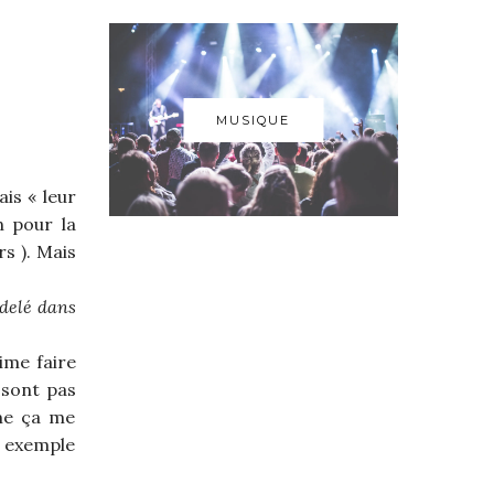
MUSIQUE
ais « leur
n pour la
s ). Mais
odelé dans
aime faire
 sont pas
mme ça me
s exemple