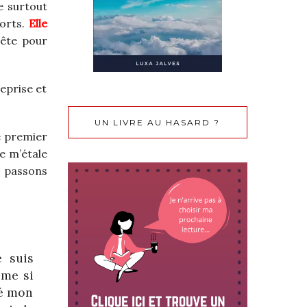
ge surtout
morts.
Elle
 tête pour
reprise et
UN LIVRE AU HASARD ?
le premier
ne m’étale
 passons
e suis
ême si
té mon