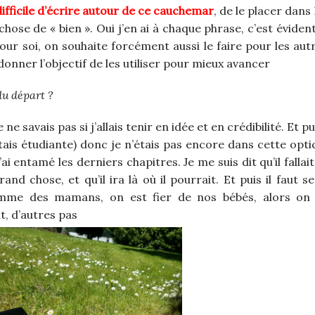
difficile d’écrire autour de ce cauchemar
, de le placer dans 
hose de « bien ». Oui j’en ai à chaque phrase, c’est éviden
our soi, on souhaite forcément aussi le faire pour les autr
e donner l’objectif de les utiliser pour mieux avancer
du départ ?
e savais pas si j’allais tenir en idée et en crédibilité. Et pui
ais étudiante) donc je n’étais pas encore dans cette optiq
ai entamé les derniers chapitres. Je me suis dit qu’il fallait
nd chose, et qu’il ira là où il pourrait. Et puis il faut se
mme des mamans, on est fier de nos bébés, alors on 
t, d’autres pas