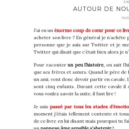
CH
AUTOUR DE NO
mai
J’ai eu un
énorme coup de cœur pour ce liv
acheter son livre ? En général je n’achète p
personne que je suis sur Twitter et je me s
Twitter qui disait que c’était bien alors je n’
Pour raconter
un peu l’histoire,
on suit l’h
que ses frères et sœurs. Quand le père de 
un ami, vont donc devoir partir en cavale. 
sont cinq enfants. Durant cette cavale il
vous voulez savoir la suite, il faut lire !
Je suis
passé par tous les stades d’émoti
moment j’étais tellement contente et tous 
de ce livre en lui disant mais pourquoi tu fa
un
panneau âme sensible s’abstenir !