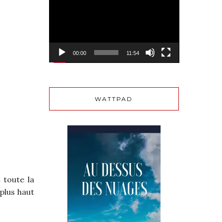
vidéo
00:00
11:54
WATTPAD
 toute la
plus haut