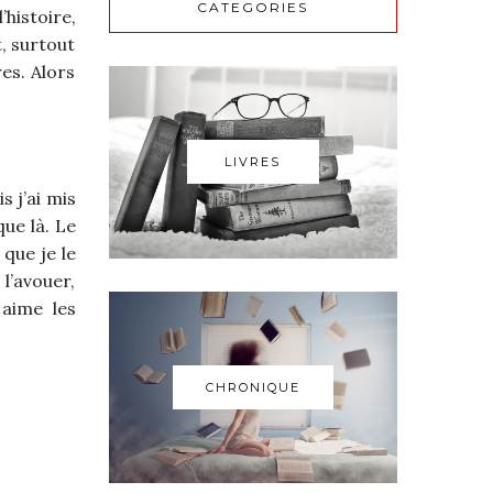
CATEGORIES
l’histoire,
t, surtout
es. Alors
LIVRES
s j’ai mis
ue là. Le
 que je le
 l’avouer,
aime les
CHRONIQUE