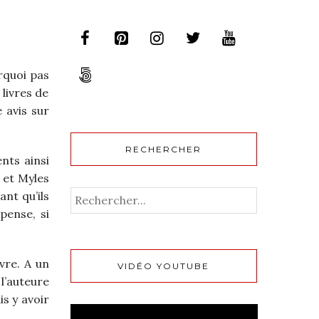
urquoi pas
 livres de
e avis sur
RECHERCHER
nts ainsi
 et Myles
ant qu’ils
pense, si
ivre. A un
VIDÉO YOUTUBE
l’auteure
is y avoir
Lecteur