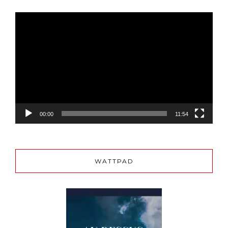
Lecteur
vidéo
00:00
11:54
WATTPAD