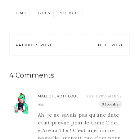
finis aucun livre j’ai
donc décidé de ne pas
FILMS
LIVRES
MUSIQUE
faire le bilan du mois
d’avril…
PREVIOUS POST
NEXT POST
4 Comments
avril 3, 2016 at 1 h 52
MALECTUROTHEQUE
min
Répondre
Ah, je ne savais pas qu’une date
était prévue pour le tome 2 de
« Arena 13 » ! C’est une bonne
nouvelle, surtout que c’est pour