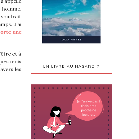
 s’appelle
un homme.
 voudrait
mps. J’ai
porte une
être et à
lques mois
UN LIVRE AU HASARD ?
avers les