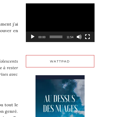
Lecteur
vidéo
ment j’ai
rouver en
00:00
11:54
dolescents
WATTPAD
e à rester
rises avec
u tout le
non genré.