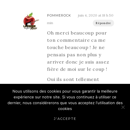
juin 4, 2020 at 18 h 50
POMMEROCK
min
Répondre
Oh merci beaucoup pour
ton commentaire ca me
touche beaucoup ! Je ne
pensais pas non plus y
arriver donc je suis assez
fière de moi sur le coup !
Oui ils sont tellement
mignon j’attend la saison 2
Nous utilisons des cookies pour vous garantir la meilleure
de pied ferme 😂
expérience sur notre site. Si vous continuez à utiliser ce
dernier, nous considérerons que vous acceptez l'utilisation des
Oh mais il ne faut pas se
cookies
comparer, chacun avance à
son rythme et c’est le plus
J'ACCEPTE
important !