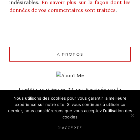
indésirables.
En savoir plus sur la façon dont les
données de vos commentaires sont traitées
.
A PROPOS
Laetitia, parisienne, 23 ans. Fascinée par la
musique depuis toujours et toujours
Nous utilisons des cookies pour vous garantir la meilleure
accompagnée d'un livre !
expérience sur notre site. Si vous continuez à utiliser ce
dernier, nous considérerons que vous acceptez l'utilisation des
cookies
J'ACCEPTE