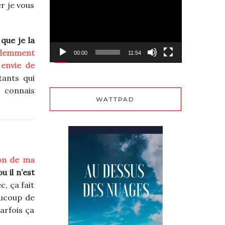
er je vous
vidéo
que je la
videmment
00:00
11:54
 envie de
tants qui
e connais
WATTPAD
on de ma
u il n’est
c, ça fait
aucoup de
arfois ça