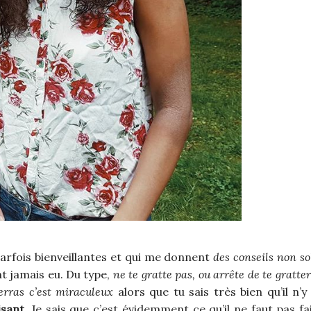
 parfois bienveillantes et qui me donnent
des conseils non sol
ont jamais eu. Du type,
ne te gratte pas, ou arrête de te gratte
erras c’est miraculeux
alors que tu sais très bien qu’il n’y
isant
. Je sais que c’est évidemment ce qu’il ne faut pas fai