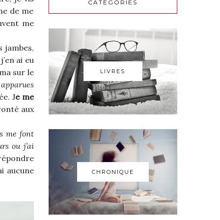
CATEGORIES
ême de me
ouvent me
s jambes,
j’en ai eu
ma sur le
LIVRES
t apparues
e. J
e me
ronté aux
ns me font
rs ou j’ai
 répondre
ai aucune
CHRONIQUE