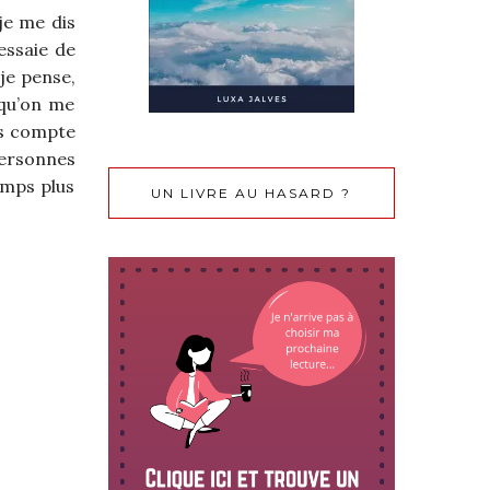
je me dis
’essaie de
 je pense,
 qu’on me
ds compte
 personnes
emps plus
UN LIVRE AU HASARD ?