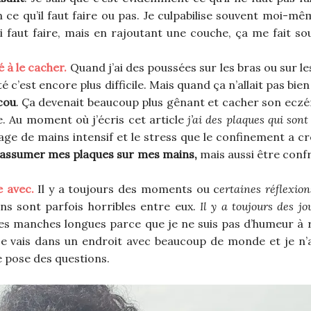
en ce qu’il faut faire ou pas. Je culpabilise souvent moi-m
i faut faire, mais en rajoutant une couche, ça me fait s
é à le cacher.
Quand j’ai des poussées sur les bras ou sur le
té c’est encore plus difficile. Mais quand ça n’allait pas bien 
cou
. Ça devenait beaucoup plus gênant et cacher son eczé
le. Au moment où j’écris cet article
j’ai des plaques qui son
e de mains intensif et le stress que le confinement a cré
 assumer mes plaques sur mes mains,
mais aussi être conf
e avec.
Il y a toujours des moments ou c
ertaines réflexio
ns sont parfois horribles entre eux.
Il y a toujours des jou
 des manches longues parce que je ne suis pas d’humeur à
e vais dans un endroit avec beaucoup de monde et je n’
e pose des questions.