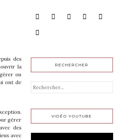
epuis des
RECHERCHER
ouvrir la
 gérer ou
ui ont de
xception.
VIDÉO YOUTUBE
our gérer
avec des
ieux avec
Lecteur