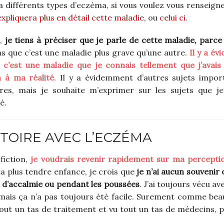
y a différents types d’eczéma, si vous voulez vous renseign
expliquera plus en détail cette maladie
, ou
celui ci.
e,
je tiens à préciser que je parle de cette maladie, parce 
as que c’est une maladie plus grave qu’une autre.
Il y a é
c’est une maladie que je connais tellement que j’avais
n à ma réalité
. Il y a évidemment d’autres sujets impor
vres, mais je souhaite m’exprimer sur les sujets que j
é.
TOIRE AVEC L’ECZÉMA
fiction,
je voudrais revenir rapidement sur m
a percepti
ma plus tendre enfance, je crois que
je n’ai aucun souvenir o
 d’accalmie ou pendant les poussées
. J’ai toujours vécu ave
 mais ça n’a pas toujours été facile. Surement comme be
out un tas de traitement et vu tout un tas de médecins, p