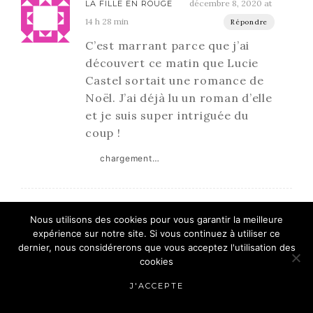
décembre 8, 2020 at
LA FILLE EN ROUGE
14 h 28 min
Répondre
C’est marrant parce que j’ai
découvert ce matin que Lucie
Castel sortait une romance de
Noël. J’ai déjà lu un roman d’elle
et je suis super intriguée du
coup !
chargement…
Nous utilisons des cookies pour vous garantir la meilleure
expérience sur notre site. Si vous continuez à utiliser ce
décembre 9, 2020 at
POMMEROCK
dernier, nous considérerons que vous acceptez l'utilisation des
22 h 37 min
Répondre
cookies
Ha cest une coïncidence 🤣
J'ACCEPTE
tu as lu quoi comme roman